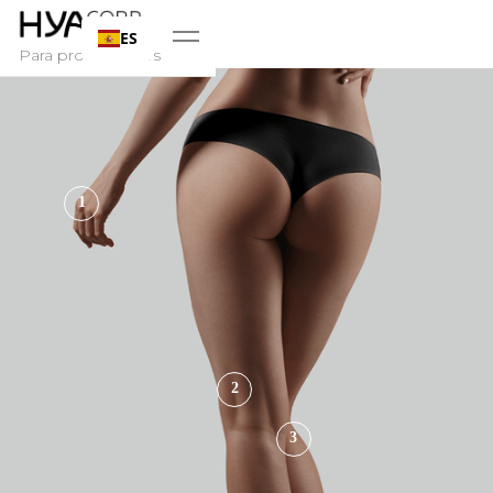
ES
Para profesionales
1
2
3