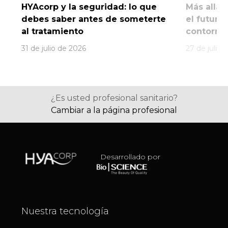
HYAcorp y la seguridad: lo que
Más allá 
debes saber antes de someterte
el futuro
al tratamiento
contorno 
31 de julio de 2026
27 de julio 
¿Es usted profesional sanitario?
Cambiar a la página profesional
Desarrollado por
Nuestra tecnología