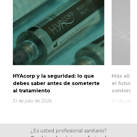
HYAcorp y la seguridad: lo que
Más allá 
debes saber antes de someterte
el futuro
al tratamiento
contorno 
31 de julio de 2026
27 de julio 
¿Es usted profesional sanitario?